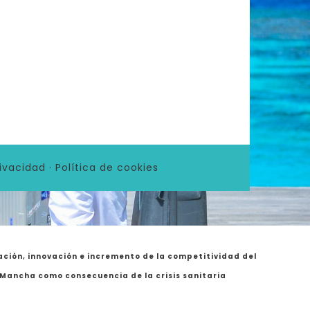
rivacidad
·
Política de cookies
ción, innovación e incremento de la competitividad del
a Mancha como consecuencia de la crisis sanitaria